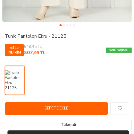
Tunik Pantolon Ekru - 21125
548,46
TL
44
%
Yarın Kargoda!
307
İNDIRIM
,99
TL
SEPETE EKLE
Tükendi