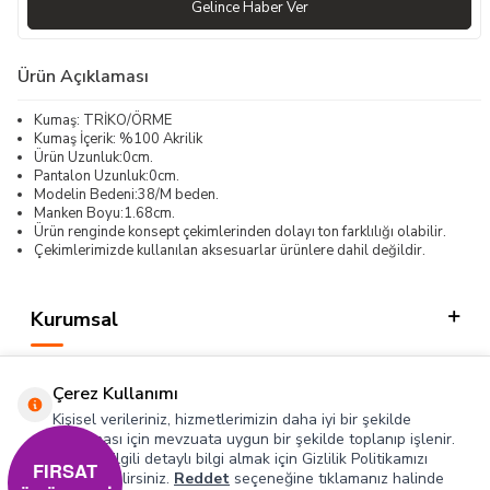
Gelince Haber Ver
Ürün Açıklaması
Kumaş: TRİKO/ÖRME
Kumaş İçerik: %100 Akrilik
Ürün Uzunluk:0cm.
Pantalon Uzunluk:0cm.
Modelin Bedeni:38/M beden.
Manken Boyu:1.68cm.
Ürün renginde konsept çekimlerinden dolayı ton farklılığı olabilir.
Çekimlerimizde kullanılan aksesuarlar ürünlere dahil değildir.
Kurumsal
Kategorilerimiz
Çerez Kullanımı
Hızlı Erişim
Kişisel verileriniz, hizmetlerimizin daha iyi bir şekilde
sunulması için mevzuata uygun bir şekilde toplanıp işlenir.
Konuyla ilgili detaylı bilgi almak için Gizlilik Politikamızı
Sosyal
FIRSAT
inceleyebilirsiniz.
Reddet
seçeneğine tıklamanız halinde