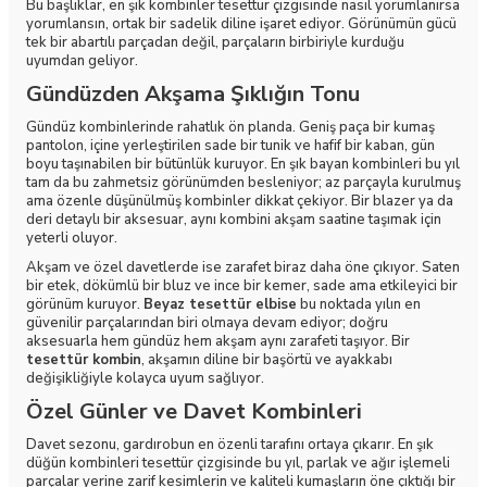
Bu başlıklar, en şık kombinler tesettür çizgisinde nasıl yorumlanırsa
yorumlansın, ortak bir sadelik diline işaret ediyor. Görünümün gücü
tek bir abartılı parçadan değil, parçaların birbiriyle kurduğu
uyumdan geliyor.
Gündüzden Akşama Şıklığın Tonu
Gündüz kombinlerinde rahatlık ön planda. Geniş paça bir kumaş
pantolon, içine yerleştirilen sade bir tunik ve hafif bir kaban, gün
boyu taşınabilen bir bütünlük kuruyor. En şık bayan kombinleri bu yıl
tam da bu zahmetsiz görünümden besleniyor; az parçayla kurulmuş
ama özenle düşünülmüş kombinler dikkat çekiyor. Bir blazer ya da
deri detaylı bir aksesuar, aynı kombini akşam saatine taşımak için
yeterli oluyor.
Akşam ve özel davetlerde ise zarafet biraz daha öne çıkıyor. Saten
bir etek, dökümlü bir bluz ve ince bir kemer, sade ama etkileyici bir
görünüm kuruyor.
Beyaz tesettür elbise
bu noktada yılın en
güvenilir parçalarından biri olmaya devam ediyor; doğru
aksesuarla hem gündüz hem akşam aynı zarafeti taşıyor. Bir
tesettür kombin
, akşamın diline bir başörtü ve ayakkabı
değişikliğiyle kolayca uyum sağlıyor.
Özel Günler ve Davet Kombinleri
Davet sezonu, gardırobun en özenli tarafını ortaya çıkarır. En şık
düğün kombinleri tesettür çizgisinde bu yıl, parlak ve ağır işlemeli
parçalar yerine zarif kesimlerin ve kaliteli kumaşların öne çıktığı bir