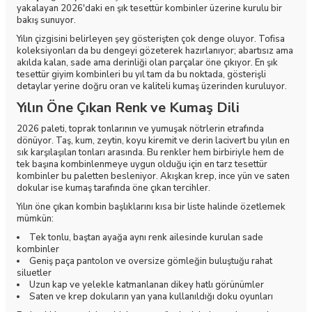
yakalayan 2026'daki en şık tesettür kombinler üzerine kurulu bir
bakış sunuyor.
Yılın çizgisini belirleyen şey gösterişten çok denge oluyor. Tofisa
koleksiyonları da bu dengeyi gözeterek hazırlanıyor; abartısız ama
akılda kalan, sade ama derinliği olan parçalar öne çıkıyor. En şık
tesettür giyim kombinleri bu yıl tam da bu noktada, gösterişli
detaylar yerine doğru oran ve kaliteli kumaş üzerinden kuruluyor.
Yılın Öne Çıkan Renk ve Kumaş Dili
2026 paleti, toprak tonlarının ve yumuşak nötrlerin etrafında
dönüyor. Taş, kum, zeytin, koyu kiremit ve derin lacivert bu yılın en
sık karşılaşılan tonları arasında. Bu renkler hem birbiriyle hem de
tek başına kombinlenmeye uygun olduğu için en tarz tesettür
kombinler bu paletten besleniyor. Akışkan krep, ince yün ve saten
dokular ise kumaş tarafında öne çıkan tercihler.
Yılın öne çıkan kombin başlıklarını kısa bir liste halinde özetlemek
mümkün:
Tek tonlu, baştan ayağa aynı renk ailesinde kurulan sade
kombinler
Geniş paça pantolon ve oversize gömleğin buluştuğu rahat
siluetler
Uzun kap ve yelekle katmanlanan dikey hatlı görünümler
Saten ve krep dokuların yan yana kullanıldığı doku oyunları