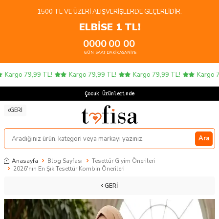
1500 TL VE ÜZERI ALIŞVERIŞLERDE GEÇERLIDIR.
ELBİSE 1 TL!
00
00
00
00
GÜN
SAAT
DAKIKA
SANIYE
rgo 79,99 TL!
Kargo 79,99 TL!
Kargo 79,99 TL!
Kargo 79,9
Çocuk Ürünlerinde 4 AL
GERI
Ara
Anasayfa
Blog Sayfası
Tesettür Giyim Önerileri
2026'nın En Şık Tesettür Kombin Önerileri
GERI