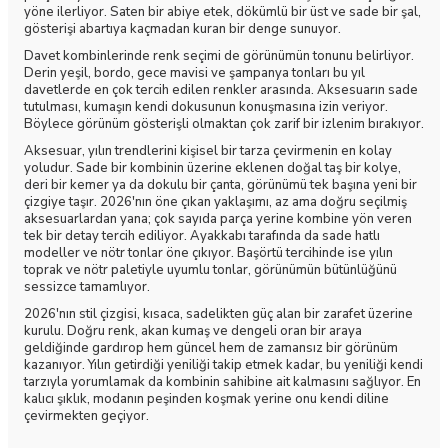
yöne ilerliyor. Saten bir abiye etek, dökümlü bir üst ve sade bir şal,
gösterişi abartıya kaçmadan kuran bir denge sunuyor.
Davet kombinlerinde renk seçimi de görünümün tonunu belirliyor.
Derin yeşil, bordo, gece mavisi ve şampanya tonları bu yıl
davetlerde en çok tercih edilen renkler arasında. Aksesuarın sade
tutulması, kumaşın kendi dokusunun konuşmasına izin veriyor.
Böylece görünüm gösterişli olmaktan çok zarif bir izlenim bırakıyor.
Aksesuar, yılın trendlerini kişisel bir tarza çevirmenin en kolay
yoludur. Sade bir kombinin üzerine eklenen doğal taş bir kolye,
deri bir kemer ya da dokulu bir çanta, görünümü tek başına yeni bir
çizgiye taşır. 2026'nın öne çıkan yaklaşımı, az ama doğru seçilmiş
aksesuarlardan yana; çok sayıda parça yerine kombine yön veren
tek bir detay tercih ediliyor. Ayakkabı tarafında da sade hatlı
modeller ve nötr tonlar öne çıkıyor. Başörtü tercihinde ise yılın
toprak ve nötr paletiyle uyumlu tonlar, görünümün bütünlüğünü
sessizce tamamlıyor.
2026'nın stil çizgisi, kısaca, sadelikten güç alan bir zarafet üzerine
kurulu. Doğru renk, akan kumaş ve dengeli oran bir araya
geldiğinde gardırop hem güncel hem de zamansız bir görünüm
kazanıyor. Yılın getirdiği yeniliği takip etmek kadar, bu yeniliği kendi
tarzıyla yorumlamak da kombinin sahibine ait kalmasını sağlıyor. En
kalıcı şıklık, modanın peşinden koşmak yerine onu kendi diline
çevirmekten geçiyor.