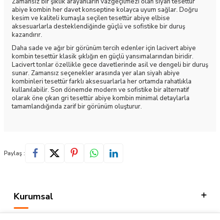
Zamansız bir şıklık arayanların vazgeçilmezi olan siyah tesettür
abiye kombin her davet konseptine kolayca uyum sağlar. Doğru
kesim ve kaliteli kumaşla seçilen tesettür abiye elbise
aksesuarlarla desteklendiğinde güçlü ve sofistike bir duruş
kazandırır.
Daha sade ve ağır bir görünüm tercih edenler için lacivert abiye
kombin tesettür klasik şıklığın en güçlü yansımalarından biridir.
Lacivert tonlar özellikle gece davetlerinde asil ve dengeli bir duruş
sunar. Zamansız seçenekler arasında yer alan siyah abiye
kombinleri tesettür farklı aksesuarlarla her ortamda rahatlıkla
kullanılabilir. Son dönemde modern ve sofistike bir alternatif
olarak öne çıkan gri tesettür abiye kombin minimal detaylarla
tamamlandığında zarif bir görünüm oluşturur.
Paylaş :
Kurumsal
Kategorilerimiz