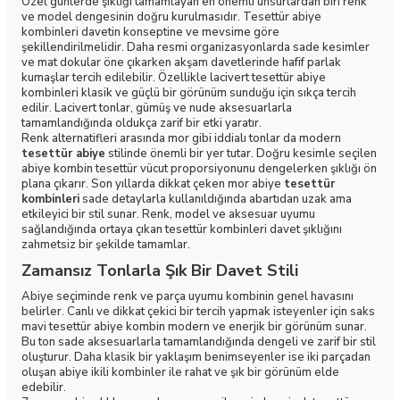
Özel günlerde şıklığı tamamlayan en önemli unsurlardan biri renk
ve model dengesinin doğru kurulmasıdır. Tesettür abiye
kombinleri davetin konseptine ve mevsime göre
şekillendirilmelidir. Daha resmi organizasyonlarda sade kesimler
ve mat dokular öne çıkarken akşam davetlerinde hafif parlak
kumaşlar tercih edilebilir. Özellikle lacivert tesettür abiye
kombinleri klasik ve güçlü bir görünüm sunduğu için sıkça tercih
edilir. Lacivert tonlar, gümüş ve nude aksesuarlarla
tamamlandığında oldukça zarif bir etki yaratır.
Renk alternatifleri arasında mor gibi iddialı tonlar da modern
tesettür abiye
stilinde önemli bir yer tutar. Doğru kesimle seçilen
abiye kombin tesettür vücut proporsiyonunu dengelerken şıklığı ön
plana çıkarır. Son yıllarda dikkat çeken mor abiye
tesettür
kombinleri
sade detaylarla kullanıldığında abartıdan uzak ama
etkileyici bir stil sunar. Renk, model ve aksesuar uyumu
sağlandığında ortaya çıkan tesettür kombinleri davet şıklığını
zahmetsiz bir şekilde tamamlar.
Zamansız Tonlarla Şık Bir Davet Stili
Abiye seçiminde renk ve parça uyumu kombinin genel havasını
belirler. Canlı ve dikkat çekici bir tercih yapmak isteyenler için saks
mavi tesettür abiye kombin modern ve enerjik bir görünüm sunar.
Bu ton sade aksesuarlarla tamamlandığında dengeli ve zarif bir stil
oluşturur. Daha klasik bir yaklaşım benimseyenler ise iki parçadan
oluşan abiye ikili kombinler ile rahat ve şık bir görünüm elde
edebilir.