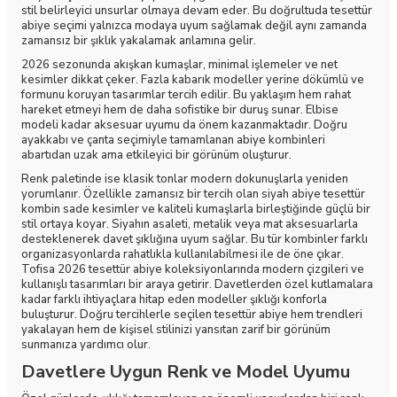
stil belirleyici unsurlar olmaya devam eder. Bu doğrultuda tesettür
abiye seçimi yalnızca modaya uyum sağlamak değil aynı zamanda
zamansız bir şıklık yakalamak anlamına gelir.
2026 sezonunda akışkan kumaşlar, minimal işlemeler ve net
kesimler dikkat çeker. Fazla kabarık modeller yerine dökümlü ve
formunu koruyan tasarımlar tercih edilir. Bu yaklaşım hem rahat
hareket etmeyi hem de daha sofistike bir duruş sunar. Elbise
modeli kadar aksesuar uyumu da önem kazanmaktadır. Doğru
ayakkabı ve çanta seçimiyle tamamlanan abiye kombinleri
abartıdan uzak ama etkileyici bir görünüm oluşturur.
Renk paletinde ise klasik tonlar modern dokunuşlarla yeniden
yorumlanır. Özellikle zamansız bir tercih olan siyah abiye tesettür
kombin sade kesimler ve kaliteli kumaşlarla birleştiğinde güçlü bir
stil ortaya koyar. Siyahın asaleti, metalik veya mat aksesuarlarla
desteklenerek davet şıklığına uyum sağlar. Bu tür kombinler farklı
organizasyonlarda rahatlıkla kullanılabilmesi ile de öne çıkar.
Tofisa 2026 tesettür abiye koleksiyonlarında modern çizgileri ve
kullanışlı tasarımları bir araya getirir. Davetlerden özel kutlamalara
kadar farklı ihtiyaçlara hitap eden modeller şıklığı konforla
buluşturur. Doğru tercihlerle seçilen tesettür abiye hem trendleri
yakalayan hem de kişisel stilinizi yansıtan zarif bir görünüm
sunmanıza yardımcı olur.
Davetlere Uygun Renk ve Model Uyumu