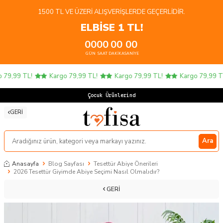
1500 TL VE ÜZERI ALIŞVERIŞLERDE GEÇERLIDIR.
ELBİSE 1 TL!
00
00
00
00
GÜN
SAAT
DAKIKA
SANIYE
9,99 TL!
Kargo 79,99 TL!
Kargo 79,99 TL!
Kargo 79,99 TL!
Çocuk Ürünlerinde 4
GERI
Ara
Anasayfa
Blog Sayfası
Tesettür Abiye Önerileri
2026 Tesettür Giyimde Abiye Seçimi Nasıl Olmalıdır?
GERI