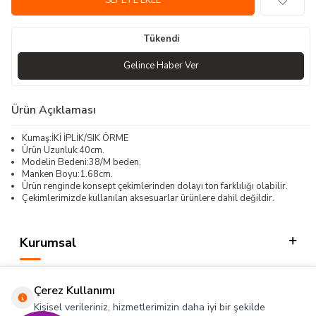
SEPETE EKLE
Tükendi
Gelince Haber Ver
Ürün Açıklaması
Kumaş:İKİ İPLİK/SIK ÖRME
Ürün Uzunluk:40cm.
Modelin Bedeni:38/M beden.
Manken Boyu:1.68cm.
Ürün renginde konsept çekimlerinden dolayı ton farklılığı olabilir.
Çekimlerimizde kullanılan aksesuarlar ürünlere dahil değildir.
Kurumsal
Kategorilerimiz
Çerez Kullanımı
Hızlı Erişim
Kişisel verileriniz, hizmetlerimizin daha iyi bir şekilde