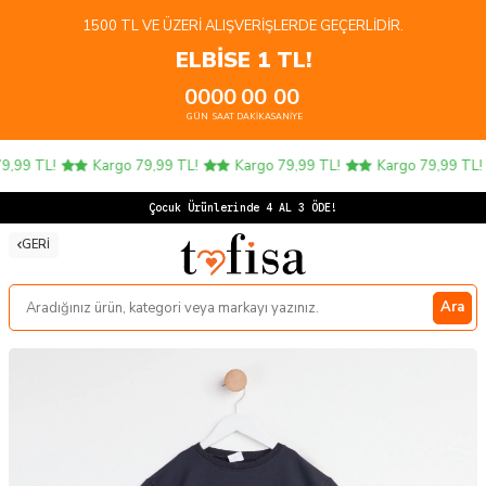
1500 TL VE ÜZERI ALIŞVERIŞLERDE GEÇERLIDIR.
ELBİSE 1 TL!
00
00
00
00
GÜN
SAAT
DAKIKA
SANIYE
,99 TL!
Kargo 79,99 TL!
Kargo 79,99 TL!
Kargo 79,99 TL!
Çocuk Ürünlerinde 4 AL 3 ÖDE!
GERI
Ara