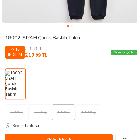
18002-SIYAH Çocuk Baskılı Takım
318,78
TL
31
%
Yarın Kargoda!
219
İNDIRIM
,99
TL
3-4 Yaş
5-6 Yaş
7-8 Yaş
9-10 Yaş
Beden Tablosu