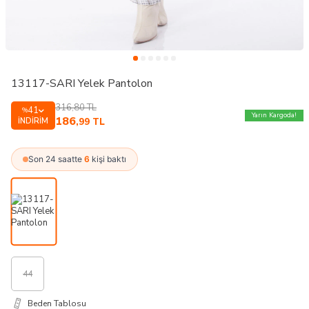
13117-SARI Yelek Pantolon
316,80
TL
41
%
Yarın Kargoda!
186
İNDIRIM
,99
TL
Son 24 saatte
6
kişi baktı
44
Beden Tablosu