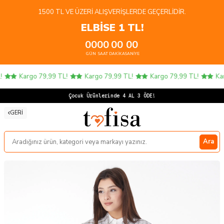
1500 TL VE ÜZERI ALIŞVERIŞLERDE GEÇERLIDIR.
ELBİSE 1 TL!
00
00
00
00
GÜN
SAAT
DAKIKA
SANIYE
Kargo 79,99 TL!
Kargo 79,99 TL!
Kargo 79,99 TL!
Kar
Çocuk Ürünlerinde 4 AL 3 ÖDE!
GERI
Ara