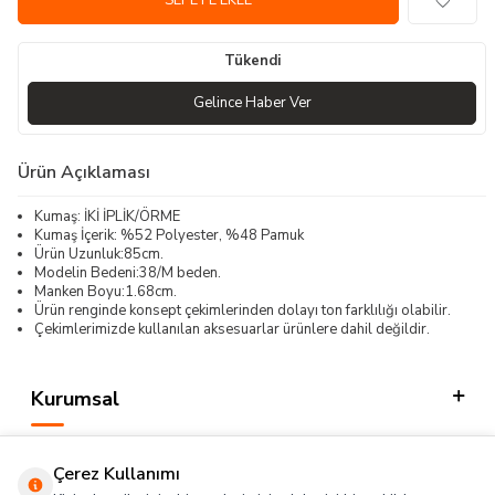
SEPETE EKLE
Tükendi
Gelince Haber Ver
Ürün Açıklaması
Kumaş: İKİ İPLİK/ÖRME
Kumaş İçerik: %52 Polyester, %48 Pamuk
Ürün Uzunluk:85cm.
Modelin Bedeni:38/M beden.
Manken Boyu:1.68cm.
Ürün renginde konsept çekimlerinden dolayı ton farklılığı olabilir.
Çekimlerimizde kullanılan aksesuarlar ürünlere dahil değildir.
Kurumsal
Kategorilerimiz
Çerez Kullanımı