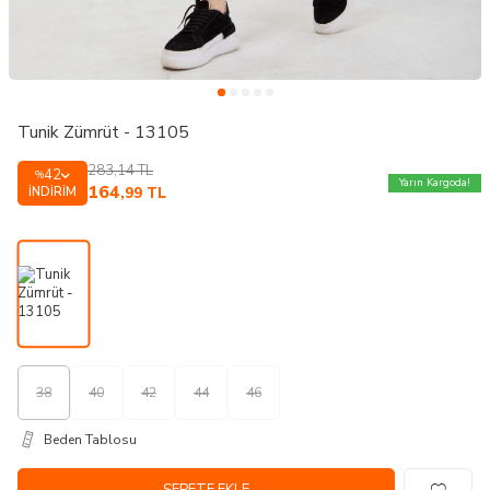
Tunik Zümrüt - 13105
283,14
TL
42
%
Yarın Kargoda!
164
İNDIRIM
,99
TL
38
40
42
44
46
Beden Tablosu