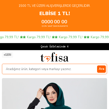
1500 TL VE ÜZERI ALIŞVERIŞLERDE GEÇERLIDIR.
ELBİSE 1 TL!
00
00
00
00
GÜN
SAAT
DAKIKA
SANIYE
o 79,99 TL!
Kargo 79,99 TL!
Kargo 79,99 TL!
Kargo 79,99 T
Çocuk Ürünlerinde 4 AL
GERI
Ara