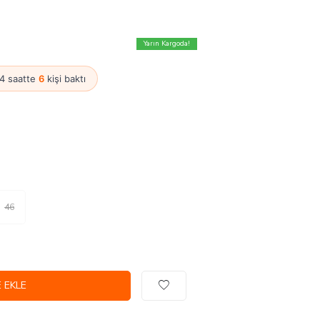
Yarın Kargoda!
24 saatte
6
kişi baktı
46
 EKLE