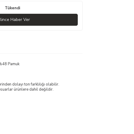
Tükendi
lince Haber Ver
, %48 Pamuk
nden dolayı ton farklılığı olabilir.
uarlar ürünlere dahil değildir.