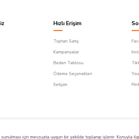
iz
Hızlı Erişim
So
Toptan Satış
Fac
Kampanyalar
Ins
Beden Tablosu
Tik
Ödeme Seçenekleri
You
m
İletişim
Pin
de sunulması için mevzuata uygun bir şekilde toplanıp işlenir. Konuyla ilgi