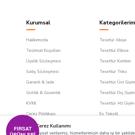
Kurumsal
Kategorilerim
Hakkımızda
Tesetür Abiye
Teslimat Koşulları
Tesettür Elbise
Üyelik Sözleşmesi
Tesettür Kombin
Satış Sözleşmesi
Tesettür Triko
Garanti & İade
Tesettür Üst Giyi
Gizlilik & Güvenlik
Tesettür Dış Giyim
KVKK
Tesettür Alt Giyim
Çerez Politikası
Ev Tekstil
Çerez Kullanımı
FIRSAT
Kişisel verileriniz, hizmetlerimizin daha iyi bir şekil
ÜRÜNLERİ