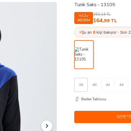
Tunik Saks - 13105
283,14
TL
42
%
164
,99
TL
İNDIRIM
Şu an
8
kişi bakıyor · Son 
38
40
42
44
Beden Tablosu
SEPETE