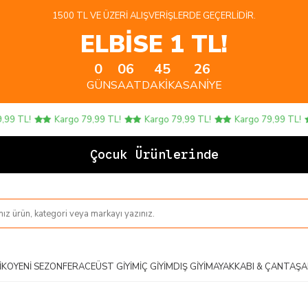
1500 TL VE ÜZERI ALIŞVERIŞLERDE GEÇERLIDIR.
ELBİSE 1 TL!
0
06
45
25
GÜN
SAAT
DAKIKA
SANIYE
 TL!
Kargo 79,99 TL!
Kargo 79,99 TL!
Kargo 79,99 TL!
Çocuk Ürünlerinde 4 AL
IKO
YENI SEZON
FERACE
ÜST GIYIM
İÇ GIYIM
DIŞ GIYIM
AYAKKABI & ÇANTA
ŞA