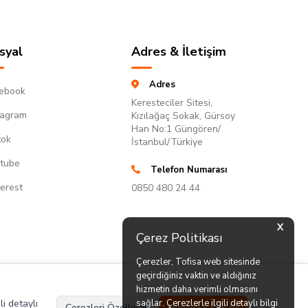
syal
Adres & İletişim
Adres
ebook
Keresteciler Sitesi,
tagram
Kızılağaç Sokak, Gürsoy
Han No:1 Güngören/
tok
İstanbul/Türkiye
tube
Telefon Numarası
terest
0850 480 24 44
X
Çerez Politikası
Çerezler, Tofisa web sitesinde
geçirdiğiniz vaktin ve aldığınız
hizmetin daha verimli olmasını
li detaylı
sağlar. Çerezlerle ilgili detaylı bilgi
Çerezleri Özelleştir
Hepsini Kabul Et