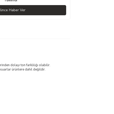
Tükendi
lince Haber Ver
nden dolayı ton farklılığı olabilir.
uarlar ürünlere dahil değildir.