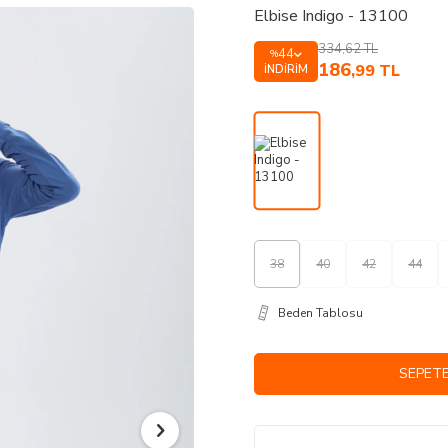
Elbise Indigo - 13100
334,62
TL
44
%
186
,99
TL
İNDIRIM
38
40
42
44
Beden Tablosu
SEPETE