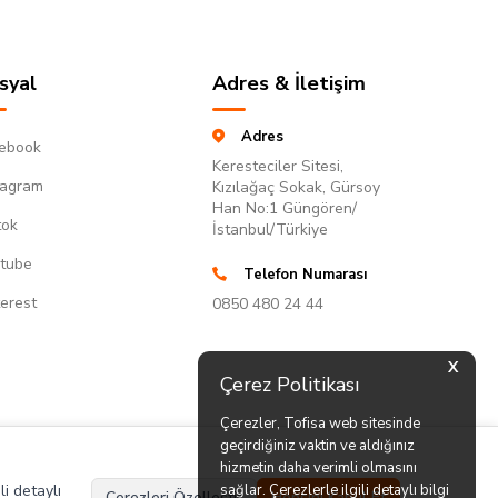
syal
Adres & İletişim
Adres
ebook
Keresteciler Sitesi,
tagram
Kızılağaç Sokak, Gürsoy
Han No:1 Güngören/
tok
İstanbul/Türkiye
tube
Telefon Numarası
terest
0850 480 24 44
X
Çerez Politikası
Çerezler, Tofisa web sitesinde
geçirdiğiniz vaktin ve aldığınız
hizmetin daha verimli olmasını
li detaylı
sağlar. Çerezlerle ilgili detaylı bilgi
Çerezleri Özelleştir
Hepsini Kabul Et