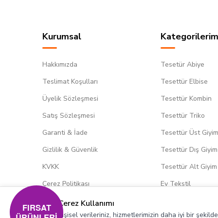
Kurumsal
Kategorilerim
Hakkımızda
Tesetür Abiye
Teslimat Koşulları
Tesettür Elbise
Üyelik Sözleşmesi
Tesettür Kombin
Satış Sözleşmesi
Tesettür Triko
Garanti & İade
Tesettür Üst Giyi
Gizlilik & Güvenlik
Tesettür Dış Giyim
KVKK
Tesettür Alt Giyim
Çerez Politikası
Ev Tekstil
Çerez Kullanımı
FIRSAT
Kişisel verileriniz, hizmetlerimizin daha iyi bir şekil
ÜRÜNLERİ