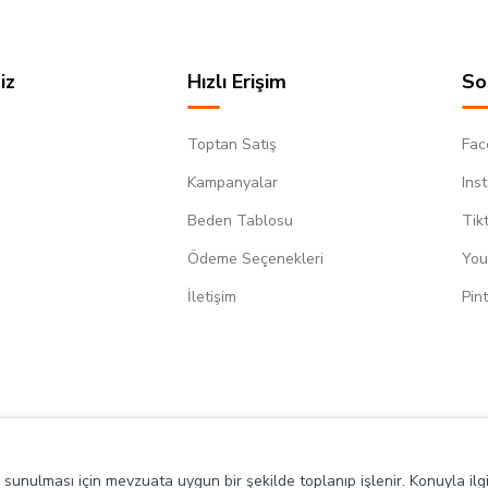
iz
Hızlı Erişim
So
Toptan Satış
Fac
Kampanyalar
Ins
Beden Tablosu
Tik
Ödeme Seçenekleri
You
m
İletişim
Pin
de sunulması için mevzuata uygun bir şekilde toplanıp işlenir. Konuyla ilgi