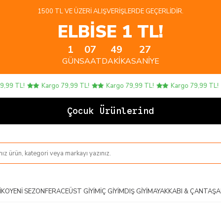
1500 TL VE ÜZERI ALIŞVERIŞLERDE GEÇERLIDIR.
ELBİSE 1 TL!
1
07
49
26
GÜN
SAAT
DAKIKA
SANIYE
9 TL!
Kargo 79,99 TL!
Kargo 79,99 TL!
Kargo 79,99 TL!
Çocuk Ürünlerinde 4
IKO
YENI SEZON
FERACE
ÜST GIYIM
İÇ GIYIM
DIŞ GIYIM
AYAKKABI & ÇANTA
ŞA