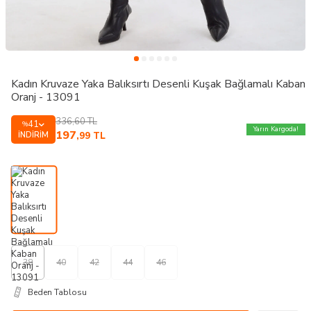
Kadın Kruvaze Yaka Balıksırtı Desenli Kuşak Bağlamalı Kaban
Oranj - 13091
336,60
TL
41
%
Yarın Kargoda!
197
İNDIRIM
,99
TL
38
40
42
44
46
Beden Tablosu