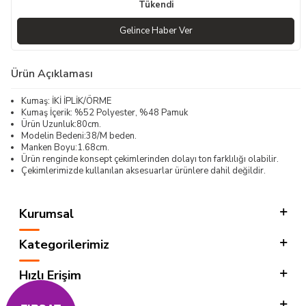
Tükendi
Gelince Haber Ver
Ürün Açıklaması
Kumaş: İKİ İPLİK/ÖRME
Kumaş İçerik: %52 Polyester, %48 Pamuk
Ürün Uzunluk:80cm.
Modelin Bedeni:38/M beden.
Manken Boyu:1.68cm.
Ürün renginde konsept çekimlerinden dolayı ton farklılığı olabilir.
Çekimlerimizde kullanılan aksesuarlar ürünlere dahil değildir.
Kurumsal
Kategorilerimiz
Hızlı Erişim
Sosyal