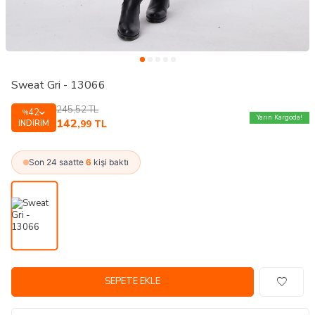
Sweat Gri - 13066
245,52
TL
42
%
Yarın Kargoda!
142
İNDIRIM
,99
TL
Son 24 saatte
6
kişi baktı
SEPETE EKLE