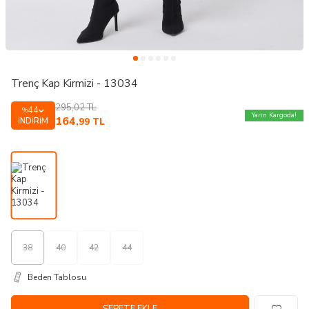
Trenç Kap Kirmizi - 13034
295,02
TL
44
%
Yarın Kargoda!
164
İNDIRIM
,99
TL
38
40
42
44
Beden Tablosu