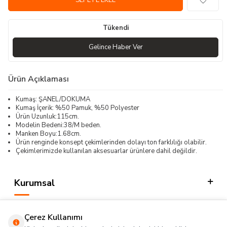
SEPETE EKLE
Tükendi
Gelince Haber Ver
Ürün Açıklaması
Kumaş: ŞANEL/DOKUMA
Kumaş İçerik: %50 Pamuk, %50 Polyester
Ürün Uzunluk:115cm.
Modelin Bedeni:38/M beden.
Manken Boyu:1.68cm.
Ürün renginde konsept çekimlerinden dolayı ton farklılığı olabilir.
Çekimlerimizde kullanılan aksesuarlar ürünlere dahil değildir.
Kurumsal
Kategorilerimiz
Çerez Kullanımı