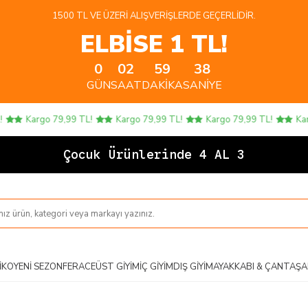
1500 TL VE ÜZERI ALIŞVERIŞLERDE GEÇERLIDIR.
ELBİSE 1 TL!
0
02
59
38
GÜN
SAAT
DAKIKA
SANIYE
Kargo 79,99 TL!
Kargo 79,99 TL!
Kargo 79,99 TL!
Karg
Çocuk Ürünlerinde 4 AL 3 ÖDE
IKO
YENI SEZON
FERACE
ÜST GIYIM
İÇ GIYIM
DIŞ GIYIM
AYAKKABI & ÇANTA
ŞA