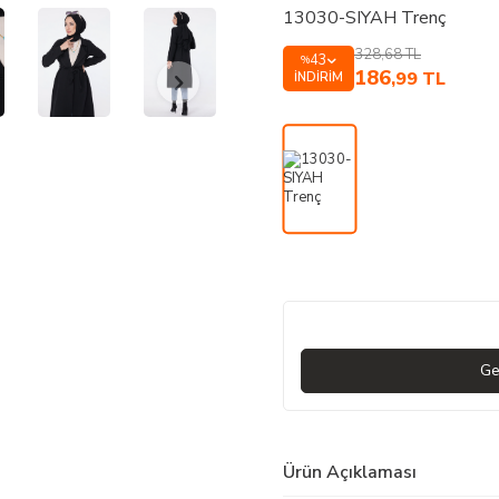
13030-SIYAH Trenç
328,68
TL
43
%
186
,99
TL
İNDIRIM
Ge
Ürün Açıklaması