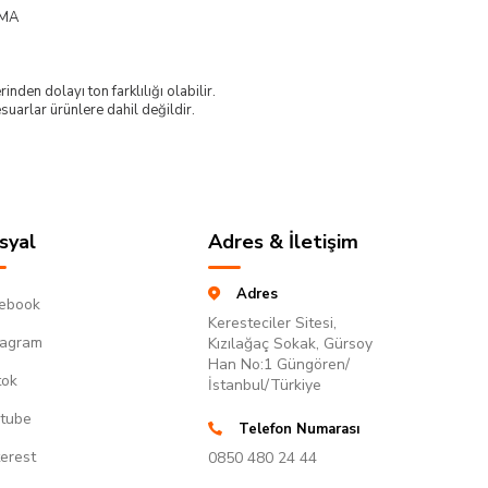
UMA
nden dolayı ton farklılığı olabilir.
uarlar ürünlere dahil değildir.
syal
Adres & İletişim
Adres
ebook
Keresteciler Sitesi,
tagram
Kızılağaç Sokak, Gürsoy
Han No:1 Güngören/
tok
İstanbul/Türkiye
tube
Telefon Numarası
terest
0850 480 24 44