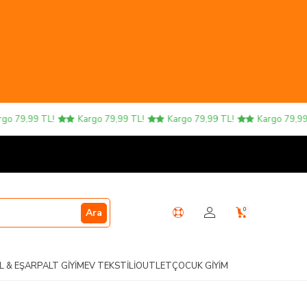
o 79,99 TL!
Kargo 79,99 TL!
Kargo 79,99 TL!
Kargo 79,99 T
0
Ara
L & EŞARP
ALT GIYIM
EV TEKSTILI
OUTLET
ÇOCUK GIYIM