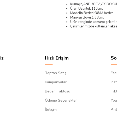
Kumaş:ŞANEL/GEVŞEK DOK
Ürün Uzunluk:110cm.
Modelin Bedeni:38/M beden.
Manken Boyu:1.68cm.
Ürün renginde konsept çekimleri
Çekimlerimizde kullanılan akses
iz
Hızlı Erişim
So
Toptan Satış
Fac
Kampanyalar
Ins
Beden Tablosu
Tik
Ödeme Seçenekleri
You
m
İletişim
Pin