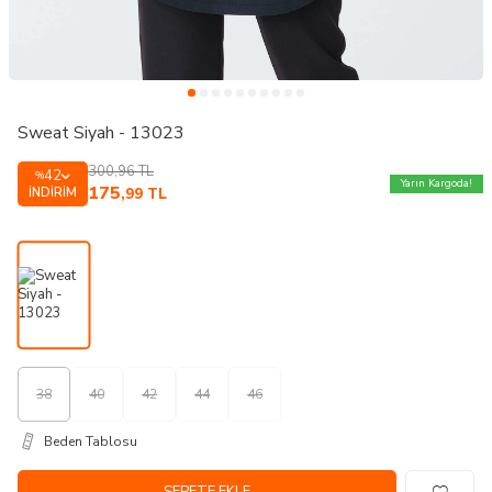
Sweat Siyah - 13023
300,96
TL
42
%
Yarın Kargoda!
175
İNDIRIM
,99
TL
38
40
42
44
46
Beden Tablosu