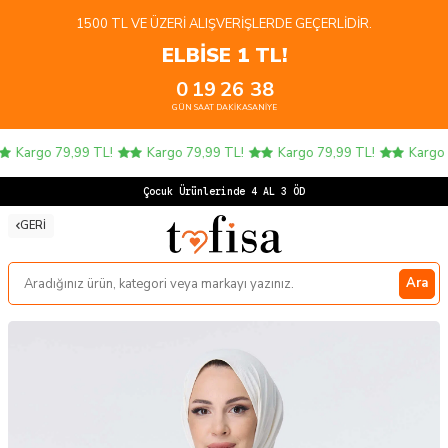
1500 TL VE ÜZERI ALIŞVERIŞLERDE GEÇERLIDIR.
ELBİSE 1 TL!
0
19
26
38
GÜN
SAAT
DAKIKA
SANIYE
Kargo 79,99 TL!
Kargo 79,99 TL!
Kargo 79,99 TL!
Kargo 7
Çocuk Ürünlerinde 4 AL 3 ÖDE!
GERI
Ara