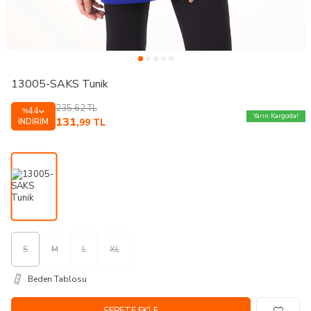
13005-SAKS Tunik
235,62
TL
44
%
Yarın Kargoda!
131
İNDIRIM
,99
TL
S
M
L
XL
Beden Tablosu