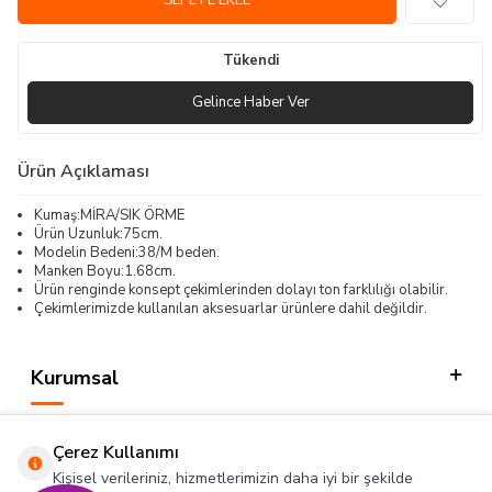
SEPETE EKLE
Tükendi
Gelince Haber Ver
Ürün Açıklaması
Kumaş:MİRA/SIK ÖRME
Ürün Uzunluk:75cm.
Modelin Bedeni:38/M beden.
Manken Boyu:1.68cm.
Ürün renginde konsept çekimlerinden dolayı ton farklılığı olabilir.
Çekimlerimizde kullanılan aksesuarlar ürünlere dahil değildir.
Kurumsal
Kategorilerimiz
Çerez Kullanımı
Hızlı Erişim
Kişisel verileriniz, hizmetlerimizin daha iyi bir şekilde