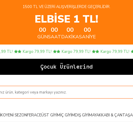
1500 TL VE ÜZERI ALIŞVERIŞLERDE GEÇERLIDIR.
ELBİSE 1 TL!
00
00
00
00
GÜN
SAAT
DAKIKA
SANIYE
TL!
Kargo 79,99 TL!
Kargo 79,99 TL!
Kargo 79,99 TL!
Çocuk Ürünlerinde 4 AL
IKO
YENI SEZON
FERACE
ÜST GIYIM
İÇ GIYIM
DIŞ GIYIM
AYAKKABI & ÇANTA
ŞA