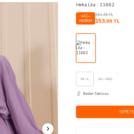
Hırka Lila - 11662
261,36
TL
41
%
153
,99
TL
İNDIRIM
M - L
XL - XXL
Beden Tablosu
SEPETE