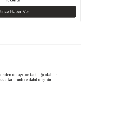
Tükendi
lince Haber Ver
nden dolayı ton farklılığı olabilir.
uarlar ürünlere dahil değildir.