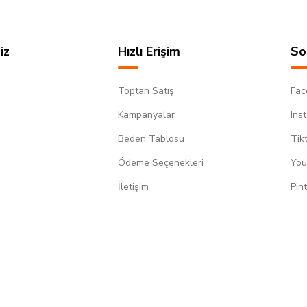
iz
Hızlı Erişim
So
Toptan Satış
Fac
Kampanyalar
Ins
Beden Tablosu
Tik
Ödeme Seçenekleri
You
m
İletişim
Pin