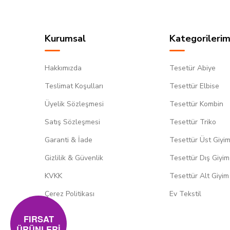
Kurumsal
Kategorilerim
Hakkımızda
Tesetür Abiye
Teslimat Koşulları
Tesettür Elbise
Üyelik Sözleşmesi
Tesettür Kombin
Satış Sözleşmesi
Tesettür Triko
Garanti & İade
Tesettür Üst Giyi
Gizlilik & Güvenlik
Tesettür Dış Giyim
KVKK
Tesettür Alt Giyim
Çerez Politikası
Ev Tekstil
FIRSAT
ÜRÜNLERİ