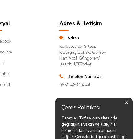
syal
Adres & İletişim
Adres
ebook
Keresteciler Sitesi,
tagram
Kızılağaç Sokak, Gürsoy
Han No:1 Güngören/
tok
İstanbul/Türkiye
tube
Telefon Numarası
terest
0850 480 24 44
X
Çerez Politikası
Çerezler, Tofisa web sitesinde
geçirdiğiniz vaktin ve aldığınız
hizmetin daha verimli olmasını
sağlar. Çerezlerle ilgili detaylı bilgi