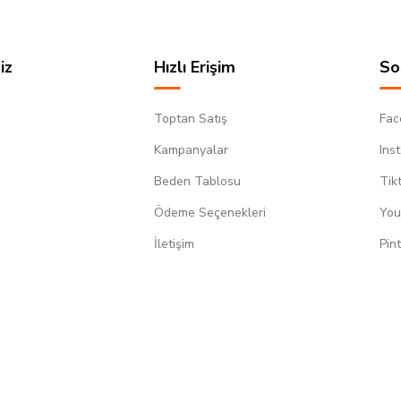
iz
Hızlı Erişim
So
Toptan Satış
Fac
Kampanyalar
Ins
Beden Tablosu
Tik
Ödeme Seçenekleri
You
m
İletişim
Pin