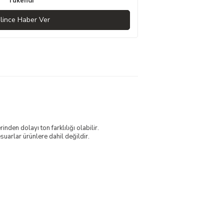
Tükendi
lince Haber Ver
nden dolayı ton farklılığı olabilir.
uarlar ürünlere dahil değildir.