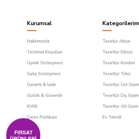
Kurumsal
Kategorilerim
Hakkımızda
Tesetür Abiye
Teslimat Koşulları
Tesettür Elbise
Üyelik Sözleşmesi
Tesettür Kombin
Satış Sözleşmesi
Tesettür Triko
Garanti & İade
Tesettür Üst Giyi
Gizlilik & Güvenlik
Tesettür Dış Giyim
KVKK
Tesettür Alt Giyim
Çerez Politikası
Ev Tekstil
FIRSAT
ÜRÜNLERİ