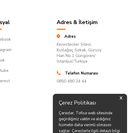
syal
Adres & İletişim
Adres
ebook
Keresteciler Sitesi,
tagram
Kızılağaç Sokak, Gürsoy
Han No:1 Güngören/
tok
İstanbul/Türkiye
tube
Telefon Numarası
terest
0850 480 24 44
X
Çerez Politikası
Çerezler, Tofisa web sitesinde
geçirdiğiniz vaktin ve aldığınız
hizmetin daha verimli olmasını
sağlar. Çerezlerle ilgili detaylı bilgi