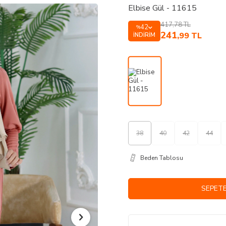
Elbise Gül - 11615
417,78
TL
42
%
241
,99
TL
İNDIRIM
38
40
42
44
Beden Tablosu
SEPETE