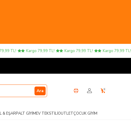
 TL!
Kargo 79,99 TL!
Kargo 79,99 TL!
Kargo 79,99 TL!
0
Ara
L & EŞARP
ALT GIYIM
EV TEKSTILI
OUTLET
ÇOCUK GIYIM