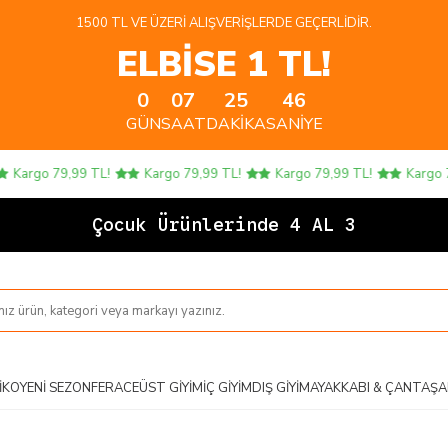
1500 TL VE ÜZERI ALIŞVERIŞLERDE GEÇERLIDIR.
ELBİSE 1 TL!
0
07
25
45
GÜN
SAAT
DAKIKA
SANIYE
rgo 79,99 TL!
Kargo 79,99 TL!
Kargo 79,99 TL!
Kargo 79,99
Çocuk Ürünlerinde 4 AL 3 ÖDE!
IKO
YENI SEZON
FERACE
ÜST GIYIM
İÇ GIYIM
DIŞ GIYIM
AYAKKABI & ÇANTA
ŞA