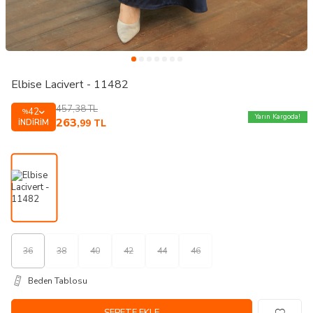
Elbise Lacivert - 11482
457,38
TL
42
%
Yarın Kargoda!
263
İNDIRIM
,99
TL
36
38
40
42
44
46
Beden Tablosu