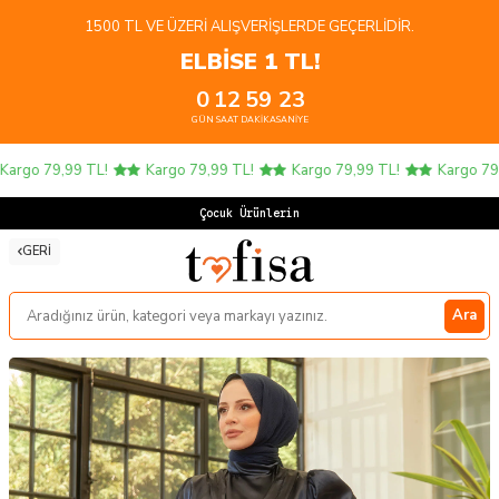
1500 TL VE ÜZERI ALIŞVERIŞLERDE GEÇERLIDIR.
ELBİSE 1 TL!
0
12
59
22
GÜN
SAAT
DAKIKA
SANIYE
rgo 79,99 TL!
Kargo 79,99 TL!
Kargo 79,99 TL!
Kargo 79,99
Çocuk Ürünlerinde 4
GERI
Ara