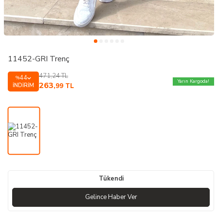
11452-GRI Trenç
471,24
TL
44
%
Yarın Kargoda!
263
İNDIRIM
,99
TL
Tükendi
Gelince Haber Ver