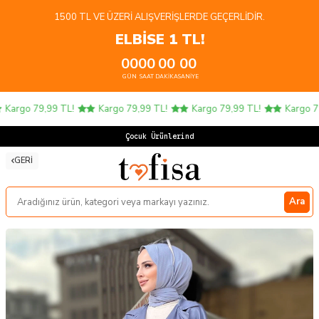
1500 TL VE ÜZERI ALIŞVERIŞLERDE GEÇERLIDIR.
ELBİSE 1 TL!
00
00
00
00
GÜN
SAAT
DAKIKA
SANIYE
Kargo 79,99 TL!
Kargo 79,99 TL!
Kargo 79,99 TL!
Kargo 79,
Çocuk Ürünlerinde
GERI
Ara