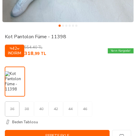
Kot Pantolon Füme - 11398
554,40
TL
42
%
Yarın Kargoda!
318
İNDIRIM
,99
TL
36
38
40
42
44
46
Beden Tablosu