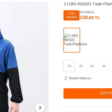
11180-INDIGO Tunik+Pan
407,88
TL
43
%
230
,99
TL
İNDIRIM
38
40
42
44
Beden Tablosu
SEPETE