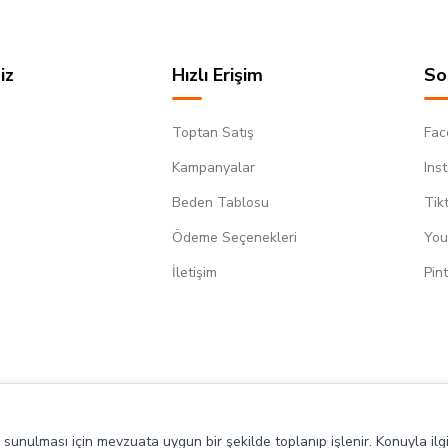
iz
Hızlı Erişim
So
Toptan Satış
Fac
Kampanyalar
Ins
Beden Tablosu
Tik
Ödeme Seçenekleri
You
m
İletişim
Pin
de sunulması için mevzuata uygun bir şekilde toplanıp işlenir. Konuyla ilgi