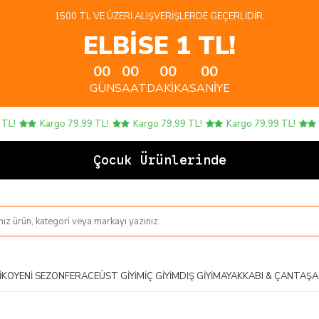
1500 TL VE ÜZERI ALIŞVERIŞLERDE GEÇERLIDIR.
ELBİSE 1 TL!
00
00
00
00
GÜN
SAAT
DAKIKA
SANIYE
!
Kargo 79,99 TL!
Kargo 79,99 TL!
Kargo 79,99 TL!
Kar
Çocuk Ürünlerinde 4 AL
IKO
YENI SEZON
FERACE
ÜST GIYIM
İÇ GIYIM
DIŞ GIYIM
AYAKKABI & ÇANTA
ŞA