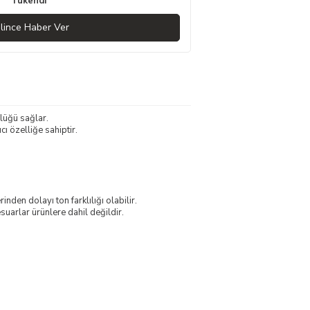
Tükendi
lince Haber Ver
lüğü sağlar.
cı özelliğe sahiptir.
nden dolayı ton farklılığı olabilir.
uarlar ürünlere dahil değildir.