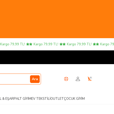
go 79,99 TL!
Kargo 79,99 TL!
Kargo 79,99 TL!
Kargo 79,99
0
Ara
L & EŞARP
ALT GIYIM
EV TEKSTILI
OUTLET
ÇOCUK GIYIM