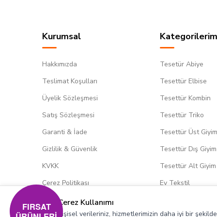
Kurumsal
Kategorilerim
Hakkımızda
Tesetür Abiye
Teslimat Koşulları
Tesettür Elbise
Üyelik Sözleşmesi
Tesettür Kombin
Satış Sözleşmesi
Tesettür Triko
Garanti & İade
Tesettür Üst Giyi
Gizlilik & Güvenlik
Tesettür Dış Giyim
KVKK
Tesettür Alt Giyim
Çerez Politikası
Ev Tekstil
Çerez Kullanımı
FIRSAT
Kişisel verileriniz, hizmetlerimizin daha iyi bir şekil
ÜRÜNLERİ