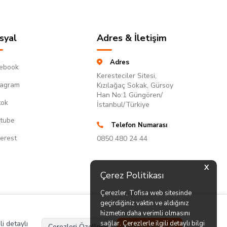
syal
Adres & İletişim
Adres
ebook
Keresteciler Sitesi,
tagram
Kızılağaç Sokak, Gürsoy
Han No:1 Güngören/
tok
İstanbul/Türkiye
tube
Telefon Numarası
terest
0850 480 24 44
X
Çerez Politikası
Çerezler, Tofisa web sitesinde
geçirdiğiniz vaktin ve aldığınız
hizmetin daha verimli olmasını
li detaylı
sağlar. Çerezlerle ilgili detaylı bilgi
Çerezleri Özelleştir
Hepsini Kabul Et