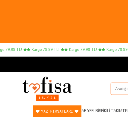
79,99 TL!
Kargo 79,99 TL!
Kargo 79,99 TL!
Kargo 79,99 TL
1 5. Y I L
ABIYE
ELBISE
İKILI TAKIM
TR
YAZ FIRSATLARI