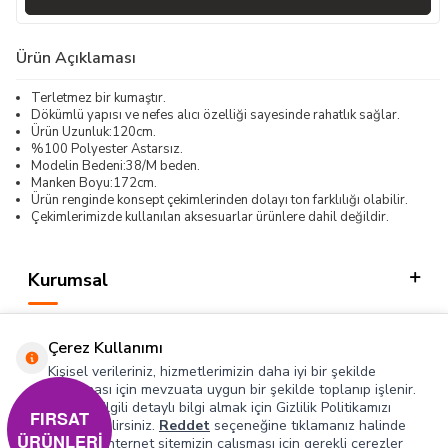
Ürün Açıklaması
Terletmez bir kumaştır.
Dökümlü yapısı ve nefes alıcı özelliği sayesinde rahatlık sağlar.
Ürün Uzunluk:120cm.
%100 Polyester Astarsız.
Modelin Bedeni:38/M beden.
Manken Boyu:172cm.
Ürün renginde konsept çekimlerinden dolayı ton farklılığı olabilir.
Çekimlerimizde kullanılan aksesuarlar ürünlere dahil değildir.
Kurumsal
Kategorilerimiz
Çerez Kullanımı
Hızlı Erişim
Kişisel verileriniz, hizmetlerimizin daha iyi bir şekilde
sunulması için mevzuata uygun bir şekilde toplanıp işlenir.
Konuyla ilgili detaylı bilgi almak için Gizlilik Politikamızı
Sosyal
FIRSAT
inceleyebilirsiniz.
Reddet
seçeneğine tıklamanız halinde
ÜRÜNLERİ
yalnızca internet sitemizin çalışması için gerekli çerezler