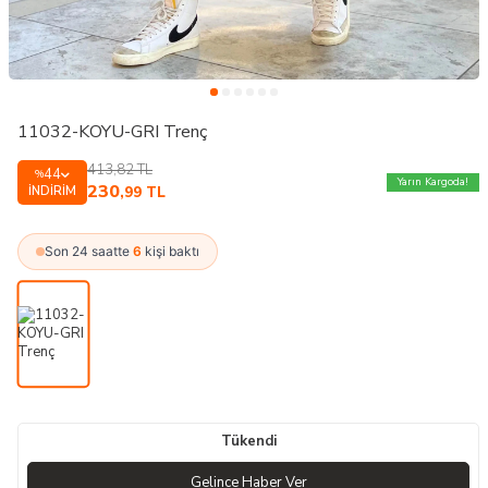
11032-KOYU-GRI Trenç
413,82
TL
44
%
Yarın Kargoda!
230
İNDIRIM
,99
TL
Son 24 saatte
6
kişi baktı
Tükendi
Gelince Haber Ver