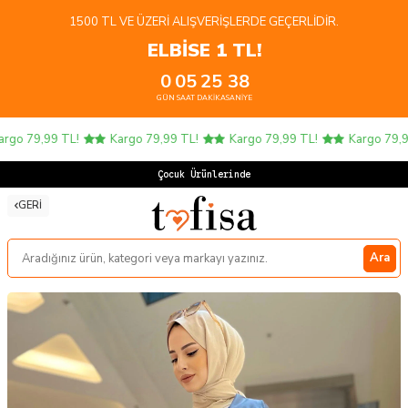
1500 TL VE ÜZERI ALIŞVERIŞLERDE GEÇERLIDIR.
ELBİSE 1 TL!
0
05
25
37
GÜN
SAAT
DAKIKA
SANIYE
o 79,99 TL!
Kargo 79,99 TL!
Kargo 79,99 TL!
Kargo 79,99 
Çocuk Ürünlerinde 4 AL
GERI
Ara