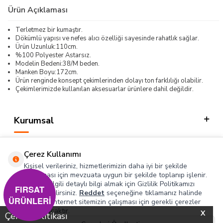
Ürün Açıklaması
Terletmez bir kumaştır.
Dökümlü yapısı ve nefes alıcı özelliği sayesinde rahatlık sağlar.
Ürün Uzunluk:110cm.
%100 Polyester Astarsız.
Modelin Bedeni:38/M beden.
Manken Boyu:172cm.
Ürün renginde konsept çekimlerinden dolayı ton farklılığı olabilir.
Çekimlerimizde kullanılan aksesuarlar ürünlere dahil değildir.
Kurumsal
Kategorilerimiz
Çerez Kullanımı
Hızlı Erişim
Kişisel verileriniz, hizmetlerimizin daha iyi bir şekilde
sunulması için mevzuata uygun bir şekilde toplanıp işlenir.
Konuyla ilgili detaylı bilgi almak için Gizlilik Politikamızı
Sosyal
FIRSAT
inceleyebilirsiniz.
Reddet
seçeneğine tıklamanız halinde
ÜRÜNLERİ
yalnızca internet sitemizin çalışması için gerekli çerezler
Adres & İletişim
kullanılacaktır.
X
Çerez Politikası