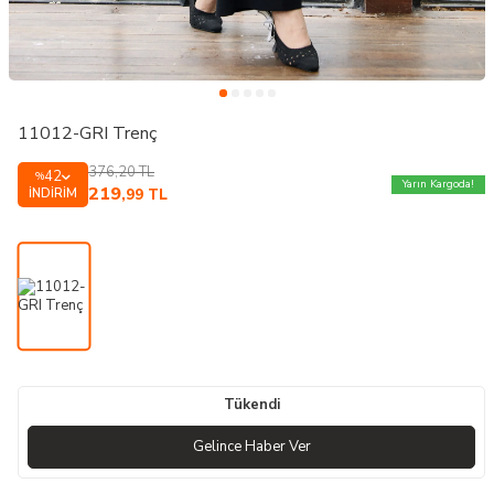
11012-GRI Trenç
376,20
TL
42
%
Yarın Kargoda!
219
İNDIRIM
,99
TL
Tükendi
Gelince Haber Ver