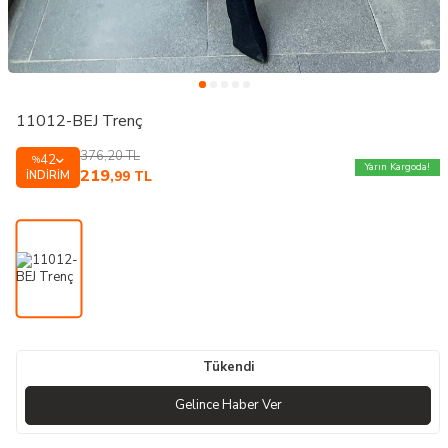
11012-BEJ Trenç
376,20
TL
42
%
Yarın Kargoda!
219
İNDIRIM
,99
TL
Tükendi
Gelince Haber Ver