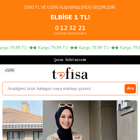
1500 TL VE ÜZERI ALIŞVERIŞLERDE GEÇERLIDIR.
ELBİSE 1 TL!
0
12
32
20
GÜN
SAAT
DAKIKA
SANIYE
go 79,99 TL!
Kargo 79,99 TL!
Kargo 79,99 TL!
Kargo 79,99 
Çocuk Ürünlerinde 4 AL
GERI
Ara