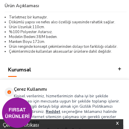
Ürün Açıklaması
Terletmez bir kumaştır.
Dökümlü yapısı ve nefes alıcı özelliği sayesinde rahatlık sağlar.
Ürün Uzunluk:110cm.
%100 Polyester Astarsız.
Modelin Bedeni:38/M beden.
Manken Boyu:172cm.
Ürün renginde konsept çekimlerinden dolayı ton farklılığı olabilir.
Çekimlerimizde kullanılan aksesuarlar ürünlere dahil değildir.
Kurumsal
Kategorilerimiz
Çerez Kullanımı
Hızlı Erişim
Kişisel verileriniz, hizmetlerimizin daha iyi bir şekilde
sunulması için mevzuata uygun bir şekilde toplanıp işlenir.
Konuyla ilgili detaylı bilgi almak için Gizlilik Politikamızı
Sosyal
FIRSAT
inceleyebilirsiniz.
Reddet
seçeneğine tıklamanız halinde
ÜRÜNLERİ
yalnızca internet sitemizin çalışması için gerekli çerezler
Adres & İletişim
kullanılacaktır.
X
Çerez Politikası