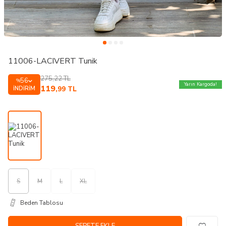
11006-LACIVERT Tunik
275,22
TL
56
%
Yarın Kargoda!
119
İNDIRIM
,99
TL
S
M
L
XL
Beden Tablosu