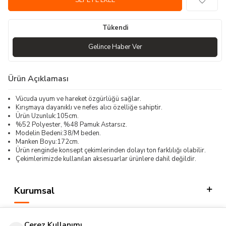
SEPETE EKLE
Tükendi
Gelince Haber Ver
Ürün Açıklaması
Vücuda uyum ve hareket özgürlüğü sağlar.
Kırışmaya dayanıklı ve nefes alıcı özelliğe sahiptir.
Ürün Uzunluk:105cm.
%52 Polyester, %48 Pamuk Astarsız.
Modelin Bedeni:38/M beden.
Manken Boyu:172cm.
Ürün renginde konsept çekimlerinden dolayı ton farklılığı olabilir.
Çekimlerimizde kullanılan aksesuarlar ürünlere dahil değildir.
Kurumsal
Kategorilerimiz
Çerez Kullanımı