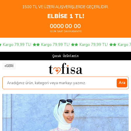
1500 TL VE ÜZERI ALIŞVERIŞLERDE GEÇERLIDIR.
ELBİSE 1 TL!
00
00
00
00
GÜN
SAAT
DAKIKA
SANIYE
Kargo 79,99 TL!
Kargo 79,99 TL!
Kargo 79,99 TL!
Kargo 79,
Çocuk Ürünlerinde
GERI
Ara