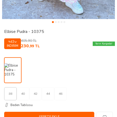
Elbise Pudra - 10375
405,90
TL
43
%
Yarın Kargoda!
230
İNDIRIM
,99
TL
38
40
42
44
46
Beden Tablosu