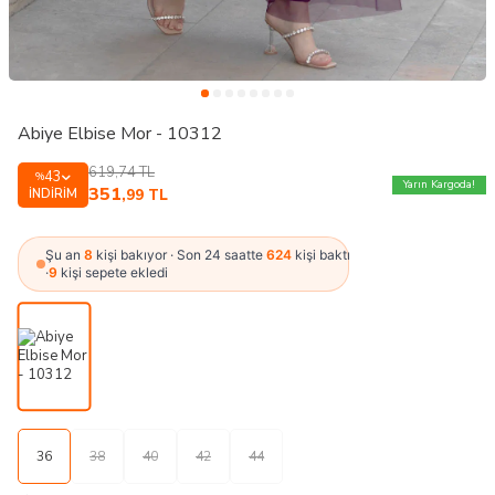
Abiye Elbise Mor - 10312
619,74
TL
43
%
Yarın Kargoda!
351
İNDIRIM
,99
TL
Şu an
8
kişi bakıyor · Son 24 saatte
624
kişi baktı
·
9
kişi sepete ekledi
36
38
40
42
44